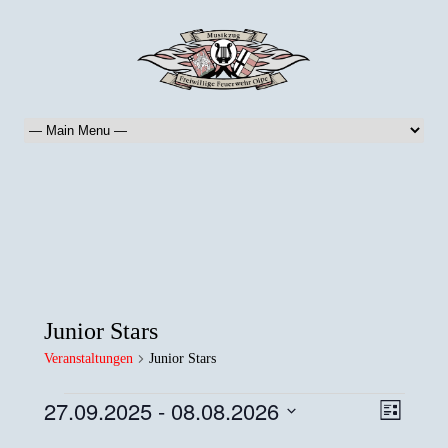
Junior Stars
Veranstaltungen
Junior Stars
Veranstaltungen
Ansich
Verans
27.09.2025
 - 
08.08.2026
Liste
Ansich
Naviga
Datum
Naviga