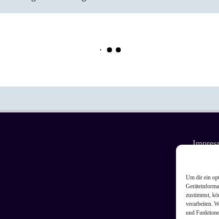
am
book
Impres
Datens
Um dir ein op
Geräteinforma
zustimmst, kö
Cookie 
verarbeiten. W
und Funktione