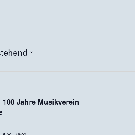
tehend
m
n.
 100 Jahre Musikverein
e
 15:00
-
18:00