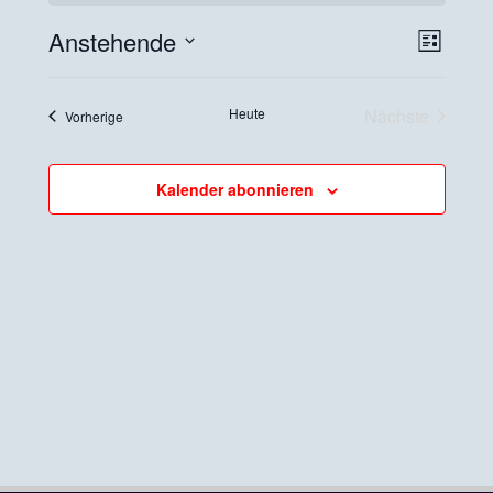
Ansich
Verans
Anstehende
Liste
Ansich
Naviga
Datum
Naviga
wählen.
Heute
Nächste
Veranstaltungen
Vorherige
Veranstaltu
Kalender abonnieren