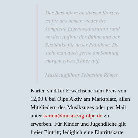
Das Besondere an diesem Konzert
ist für uns immer wieder die
komplette Eigenorganisation rund
um den Aufbau der Bühne und der
Sitzbänke für unser Publikum. Da
steht man auch gerne am Sonntag
morgen etwas früher auf.
Musikzugführer Sebastian Römer
Karten sind für Erwachsene zum Preis von
12,00 € bei Olpe Aktiv am Marktplatz, allen
Mitgliedern des Musikzuges oder per Mail
unter
karten@musikzug-olpe.de
zu
erwerben. Für Kinder und Jugendliche gilt
freier Eintritt; lediglich eine Eintrittskarte