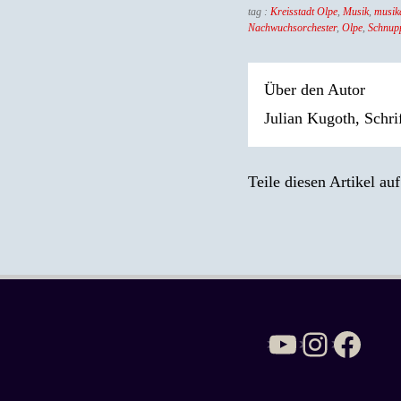
tag :
Kreisstadt Olpe
,
Musik
,
musik
Nachwuchsorchester
,
Olpe
,
Schnup
Über den Autor
Julian Kugoth, Schri
Teile diesen Artikel auf
YouTube
Instagr
Face