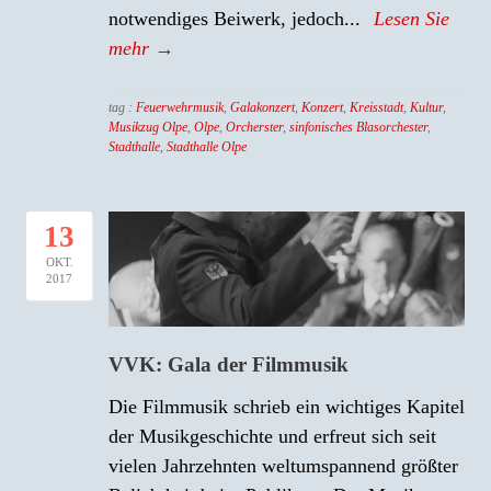
notwendiges Beiwerk, jedoch...
Lesen Sie
mehr →
tag :
Feuerwehrmusik
,
Galakonzert
,
Konzert
,
Kreisstadt
,
Kultur
,
Musikzug Olpe
,
Olpe
,
Orcherster
,
sinfonisches Blasorchester
,
Stadthalle
,
Stadthalle Olpe
13
OKT.
2017
VVK: Gala der Filmmusik
Die Filmmusik schrieb ein wichtiges Kapitel
der Musikgeschichte und erfreut sich seit
vielen Jahrzehnten weltumspannend größter