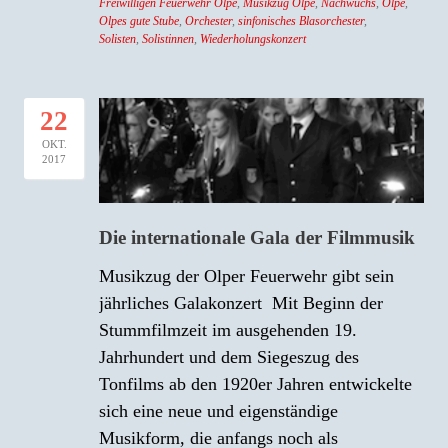
Freiwilligen Feuerwehr Olpe
,
Musikzug Olpe
,
Nachwuchs
,
Olpe
,
Olpes gute Stube
,
Orchester
,
sinfonisches Blasorchester
,
Solisten
,
Solistinnen
,
Wiederholungskonzert
22
OKT.
2017
Die internationale Gala der Filmmusik
Musikzug der Olper Feuerwehr gibt sein
jährliches Galakonzert Mit Beginn der
Stummfilmzeit im ausgehenden 19.
Jahrhundert und dem Siegeszug des
Tonfilms ab den 1920er Jahren entwickelte
sich eine neue und eigenständige
Musikform, die anfangs noch als