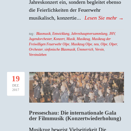
Jahreskonzert ein, sondern begleitet ebenso
die Feierlichkeiten der Feuerwehr
musikalisch, konzertie...
Lesen Sie mehr →
tag :
Blasmusik
,
Entwicklung
,
Jahreshauptversammlung
,
JHV
,
Jugendorchester
,
Konzert
,
Musik
,
Musikzug
,
Musikzug der
Freiwilligen Feuerwehr Olpe
,
Musikzug Olpe
,
neu
,
Olpe
,
Olper
,
Orchester
,
sinfonische Blasmusik
,
Ümmerrich
,
Verein
,
Vereinsleben
19
DEZ.
2017
Presseschau: Die internationale Gala
der Filmmusik (Konzertwiederholung)
Musikzug beweist Vielseitigkeit Die