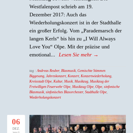
Westfalenpost schrieb am 19.
Dezember 2017: Auch das
Wiederholungskonzert ist in der Stadthalle
ein großer Erfolg. Vom „Parademarsch der
langen Kerls“ bis hin zu „I Will Always
Love You“ Olpe. Mit der präzise und
emotional...
Lesen Sie mehr →
tag :
Andreas Reuber
,
Blasmusik
,
Gemischte Stimmen
Biggesang
,
Jahreskonzert
,
Konzert
,
Konzertwiederholung
,
Kreisstadt Olpe
,
Kultur
,
Musik
,
Musikzug
,
Musikzug der
Freiwilligen Feuerwehr Olpe
,
Musikzug Olpe
,
Olpe
,
sinfonische
Blasmusik
,
sinfonisches Blasorchester
,
Stadthalle Olpe
,
Wiederholungskonzert
06
DEZ.
2017