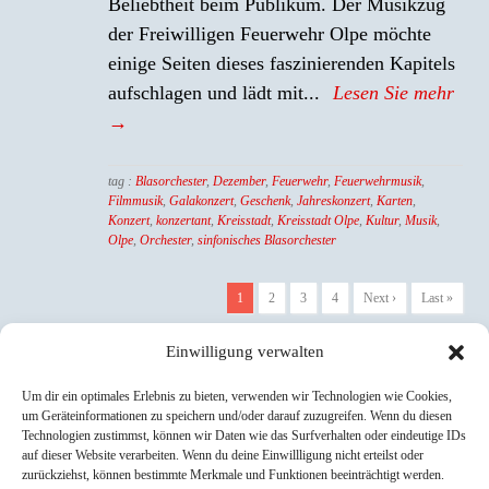
Beliebtheit beim Publikum. Der Musikzug
der Freiwilligen Feuerwehr Olpe möchte
einige Seiten dieses faszinierenden Kapitels
aufschlagen und lädt mit...
Lesen Sie mehr
→
tag :
Blasorchester
,
Dezember
,
Feuerwehr
,
Feuerwehrmusik
,
Filmmusik
,
Galakonzert
,
Geschenk
,
Jahreskonzert
,
Karten
,
Konzert
,
konzertant
,
Kreisstadt
,
Kreisstadt Olpe
,
Kultur
,
Musik
,
Olpe
,
Orchester
,
sinfonisches Blasorchester
1
2
3
4
Next ›
Last »
Einwilligung verwalten
Um dir ein optimales Erlebnis zu bieten, verwenden wir Technologien wie Cookies,
YouTube
Instagram
Facebook
um Geräteinformationen zu speichern und/oder darauf zuzugreifen. Wenn du diesen
Technologien zustimmst, können wir Daten wie das Surfverhalten oder eindeutige IDs
auf dieser Website verarbeiten. Wenn du deine Einwillligung nicht erteilst oder
zurückziehst, können bestimmte Merkmale und Funktionen beeinträchtigt werden.
Impressum