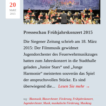
20
MäRZ
2015
Presseschau Frühjahrskonzert 2015
Die Siegener Zeitung schrieb am 18. März
2015: Der Filmmusik gewidmet
Jugendorchester des Feuerwehrmusikzuges
hatten zum Jahreskonzert in die Stadthalle
geladen „Junior Stars“ und „Junge
Harmonie“ meisterten souverän das Spiel
der anspruchsvollen Stücke. Es sind
überwiegend die...
Lesen Sie mehr →
tag :
Blasmusik
,
Blasorchester
,
Förderung
,
Frühjahrskonzert
,
Jugendorchester
,
Musik
,
musikalische Förderung
,
Musikzug