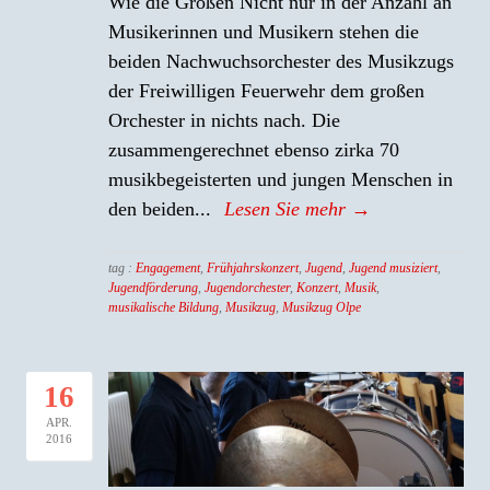
Wie die Großen Nicht nur in der Anzahl an
Musikerinnen und Musikern stehen die
beiden Nachwuchsorchester des Musikzugs
der Freiwilligen Feuerwehr dem großen
Orchester in nichts nach. Die
zusammengerechnet ebenso zirka 70
musikbegeisterten und jungen Menschen in
den beiden...
Lesen Sie mehr →
tag :
Engagement
,
Frühjahrskonzert
,
Jugend
,
Jugend musiziert
,
Jugendförderung
,
Jugendorchester
,
Konzert
,
Musik
,
musikalische Bildung
,
Musikzug
,
Musikzug Olpe
16
APR.
2016