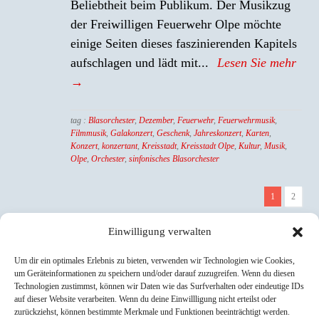
Beliebtheit beim Publikum. Der Musikzug
der Freiwilligen Feuerwehr Olpe möchte
einige Seiten dieses faszinierenden Kapitels
aufschlagen und lädt mit...
Lesen Sie mehr
→
tag :
Blasorchester
,
Dezember
,
Feuerwehr
,
Feuerwehrmusik
,
Filmmusik
,
Galakonzert
,
Geschenk
,
Jahreskonzert
,
Karten
,
Konzert
,
konzertant
,
Kreisstadt
,
Kreisstadt Olpe
,
Kultur
,
Musik
,
Olpe
,
Orchester
,
sinfonisches Blasorchester
1
2
Einwilligung verwalten
Um dir ein optimales Erlebnis zu bieten, verwenden wir Technologien wie Cookies,
YouTube
Instagram
Facebook
um Geräteinformationen zu speichern und/oder darauf zuzugreifen. Wenn du diesen
Technologien zustimmst, können wir Daten wie das Surfverhalten oder eindeutige IDs
auf dieser Website verarbeiten. Wenn du deine Einwillligung nicht erteilst oder
zurückziehst, können bestimmte Merkmale und Funktionen beeinträchtigt werden.