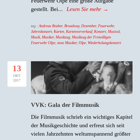
Feuerwehr Olpe eine große Aufgabe
gestellt. Bei...
Lesen Sie mehr →
tag :
Andreas Reuber
,
Broadway
,
Dezember
,
Feuerwehr
,
Jahreskonzert
,
Karten
,
Kartenvorverkauf
,
Konzert
,
Musical
,
Musik
,
Musiker
,
Musikzug
,
Musikzug der Freiwilligen
Feuerwehr Olpe
,
neue Musiker
,
Olpe
,
Wiederholungskonzert
13
OKT.
2017
VVK: Gala der Filmmusik
Die Filmmusik schrieb ein wichtiges Kapitel
der Musikgeschichte und erfreut sich seit
vielen Jahrzehnten weltumspannend größter